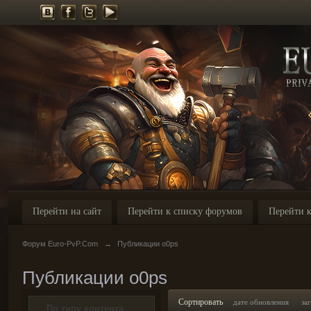
Перейти на сайт
Перейти к списку форумов
Перейти к
Форум Euro-PvP.Com
→
Публикации o0ps
Публикации o0ps
Сортировать
дате обновления
за
По типу контента