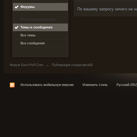
Форумы
По вашему запросу ничего не н
По пользователю
Темы и сообщения
Все темы
Все сообщения
Форум Euro-PvP.Com
→
Публикации chupacabra56
Использовать мобильную версию
Изменить стиль
Русский (RU