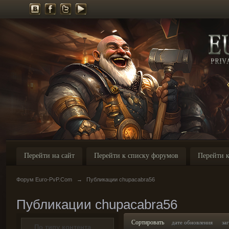
Перейти на сайт
Перейти к списку форумов
Перейти к
Форум Euro-PvP.Com
→
Публикации chupacabra56
Публикации chupacabra56
Сортировать
дате обновления
за
По типу контента