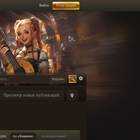
Войти
Регистрация
Форумы
Просмотр новых публикаций
ядок
по убыванию
по возрастанию