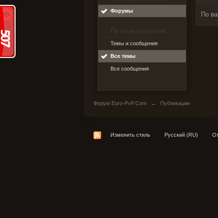
Форумы
По ва
По пользователю
Темы и сообщения
Все темы
Все сообщения
Форум Euro-PvP.Com
→
Публикации
Изменить стиль
Русский (RU)
От