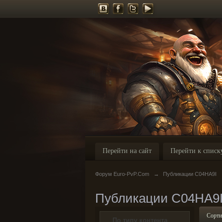
Перейти на сайт
Перейти к списк
Форум Euro-PvP.Com
→
Публикации C04HA9I
Публикации C04HA9
Сорти
По типу контента