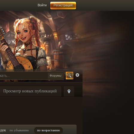
Войти
Регистрация
Форумы
Просмотр новых публикаций
ядок
по убыванию
по возрастанию