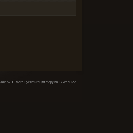
are by IP.Board
Русификация форума IBResource