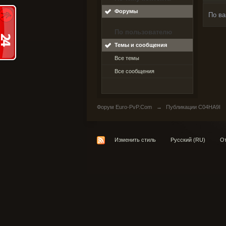
Форумы
По ва
По пользователю
Темы и сообщения
Все темы
Все сообщения
Форум Euro-PvP.Com
→
Публикации C04HA9I
Изменить стиль
Русский (RU)
От