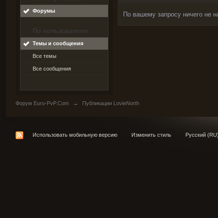
Форумы
По вашему запросу ничего не н
По пользователю
Темы и сообщения
Все темы
Все сообщения
Форум Euro-PvP.Com
→
Публикации LovieNorth
Использовать мобильную версию
Изменить стиль
Русский (RU