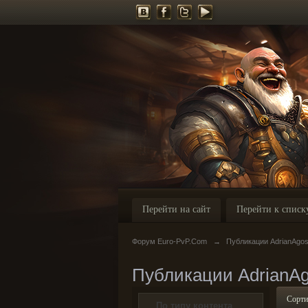
Перейти на сайт
Перейти к списк
Форум Euro-PvP.Com
→
Публикации AdrianAgo
Публикации AdrianA
Сорти
По типу контента