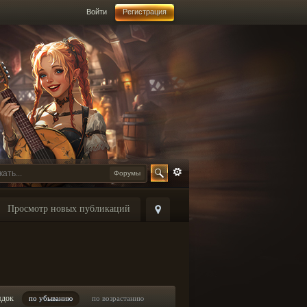
Войти
Регистрация
Форумы
Просмотр новых публикаций
ядок
по убыванию
по возрастанию