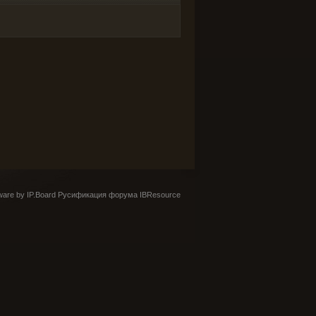
are by IP.Board
Русификация форума IBResource