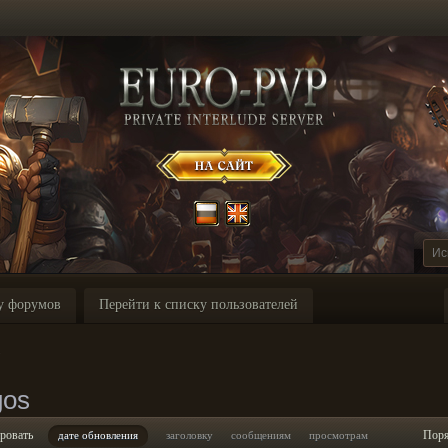
у форумов
Перейти к списку пользователей
s
gos
ровать
Пор
дате обновления
заголовку
сообщениям
просмотрам