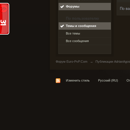
Форумы
По ва
По пользователю
Темы и сообщения
Все темы
Все сообщения
Форум Euro-PvP.Com
→
Публикации AdrianAgo
Изменить стиль
Русский (RU)
От