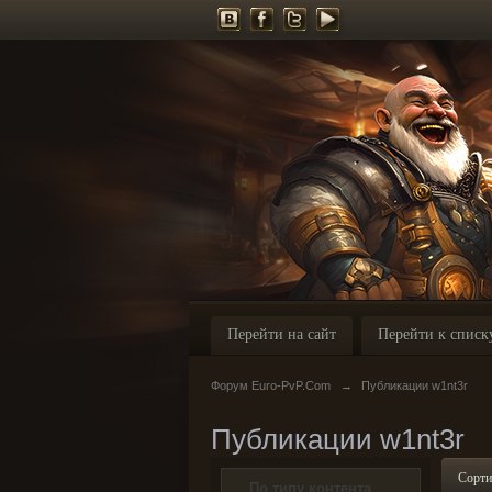
Перейти на сайт
Перейти к списк
Форум Euro-PvP.Com
→
Публикации w1nt3r
Публикации w1nt3r
Сорти
По типу контента