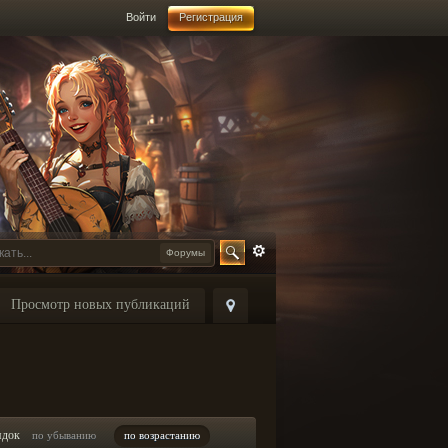
Войти
Регистрация
Форумы
Просмотр новых публикаций
ядок
по убыванию
по возрастанию