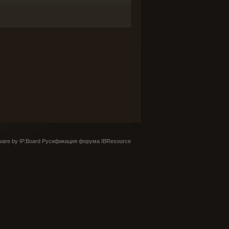
are by IP.Board
Русификация форума IBResource