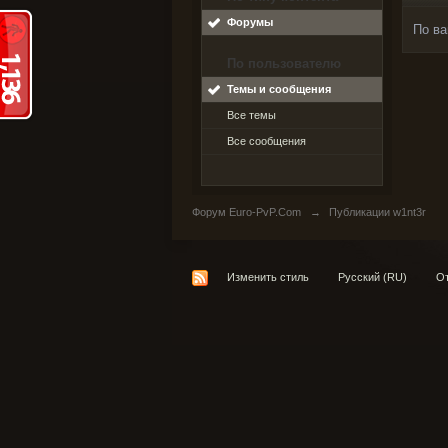
Форумы
По ва
По пользователю
Темы и сообщения
Все темы
Все сообщения
Форум Euro-PvP.Com
→
Публикации w1nt3r
Изменить стиль
Русский (RU)
От