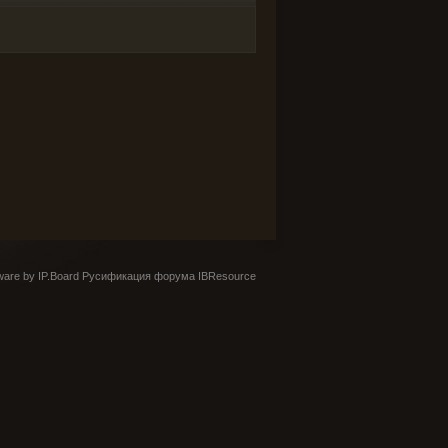
are by IP.Board
Русификация форума IBResource