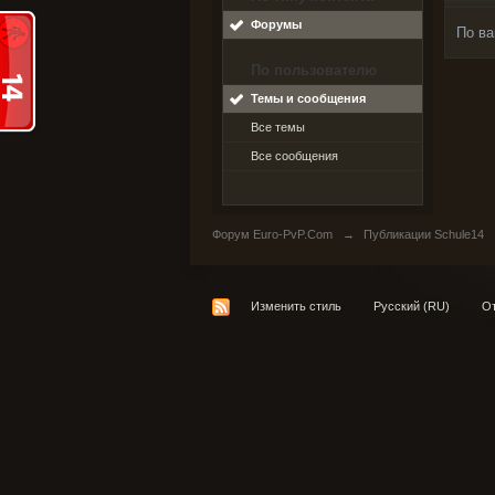
Форумы
По ва
По пользователю
Темы и сообщения
Все темы
Все сообщения
Форум Euro-PvP.Com
→
Публикации Schule14
Изменить стиль
Русский (RU)
От