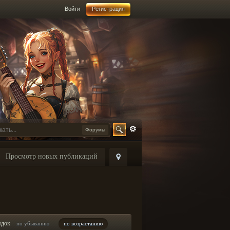
Войти
Регистрация
Форумы
Просмотр новых публикаций
ядок
по убыванию
по возрастанию