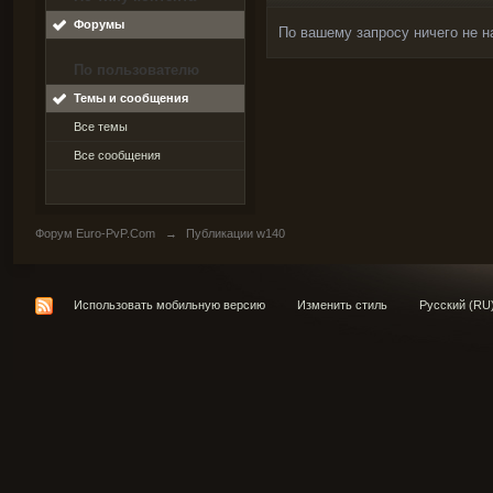
Форумы
По вашему запросу ничего не н
По пользователю
Темы и сообщения
Все темы
Все сообщения
Форум Euro-PvP.Com
→
Публикации w140
Использовать мобильную версию
Изменить стиль
Русский (RU