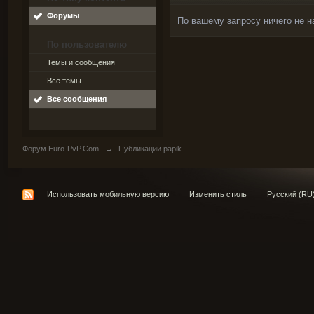
Форумы
По вашему запросу ничего не н
По пользователю
Темы и сообщения
Все темы
Все сообщения
Форум Euro-PvP.Com
→
Публикации papik
Использовать мобильную версию
Изменить стиль
Русский (RU