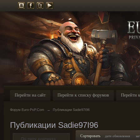
Перейти на сайт
Перейти к списку форумов
Перейти к
Форум Euro-PvP.Com
→
Публикации Sadie97I96
Публикации Sadie97I96
Сортировать
дате обновления
за
По типу контента