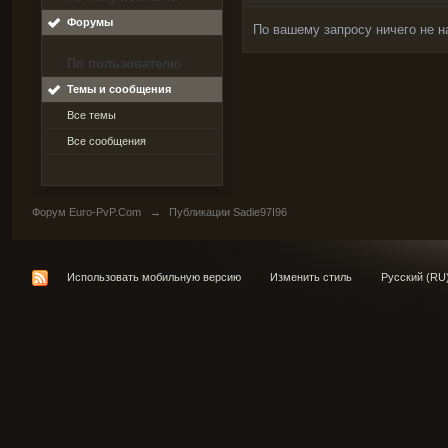
Форумы
По вашему запросу ничего не н
По пользователю
Темы и сообщения
Все темы
Все сообщения
Форум Euro-PvP.Com
→
Публикации Sadie97I96
Использовать мобильную версию
Изменить стиль
Русский (RU