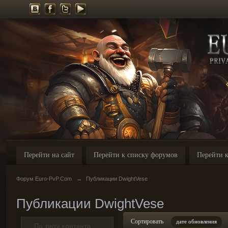
Перейти на сайт
Перейти к списку форумов
Перейти к
Форум Euro-PvP.Com
→
Публикации DwightVese
Публикации DwightVese
Сортировать
дате обновления
По типу контента