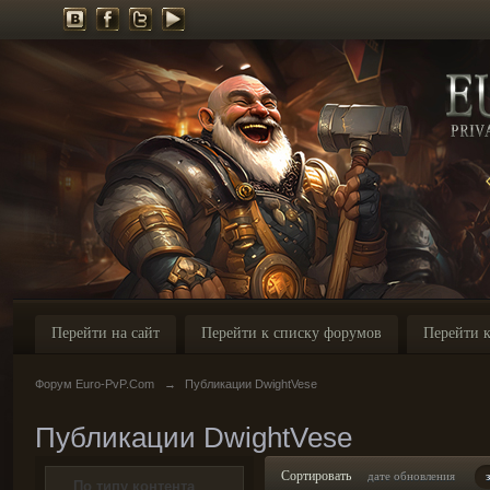
Перейти на сайт
Перейти к списку форумов
Перейти к
Форум Euro-PvP.Com
→
Публикации DwightVese
Публикации DwightVese
Сортировать
дате обновления
По типу контента