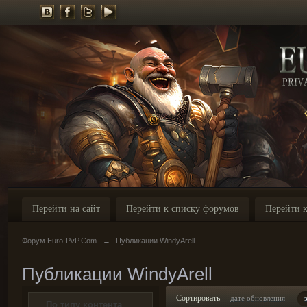
Перейти на сайт
Перейти к списку форумов
Перейти к
Форум Euro-PvP.Com
→
Публикации WindyArell
Публикации WindyArell
Сортировать
дате обновления
По типу контента