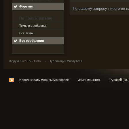
Форумы
По вашему запросу ничего не н
По пользователю
Темы и сообщения
Все темы
Все сообщения
Форум Euro-PvP.Com
→
Публикации WindyArell
Использовать мобильную версию
Изменить стиль
Русский (RU