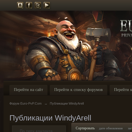
Перейти на сайт
Перейти к списку форумов
Перейти к
Форум Euro-PvP.Com
→
Публикации WindyArell
Публикации WindyArell
Сортировать
дате обновления
за
По типу контента