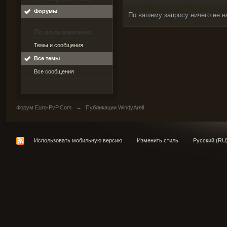
Форумы
По вашему запросу ничего не н
По пользователю
Темы и сообщения
Все темы
Все сообщения
Форум Euro-PvP.Com
→
Публикации WindyArell
Использовать мобильную версию
Изменить стиль
Русский (RU