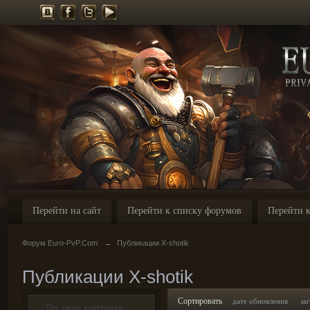
Перейти на сайт
Перейти к списку форумов
Перейти к
Форум Euro-PvP.Com
→
Публикации X-shotik
Публикации X-shotik
Сортировать
дате обновления
за
По типу контента