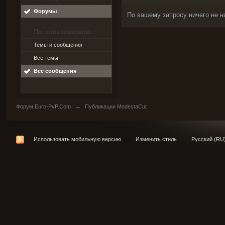
Форумы
По вашему запросу ничего не н
По пользователю
Темы и сообщения
Все темы
Все сообщения
Форум Euro-PvP.Com
→
Публикации ModestaCut
Использовать мобильную версию
Изменить стиль
Русский (RU