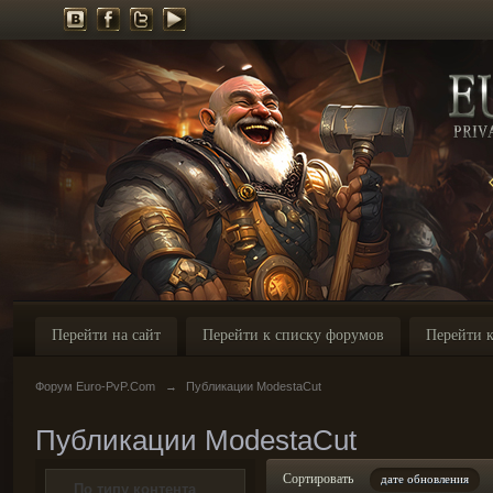
Перейти на сайт
Перейти к списку форумов
Перейти к
Форум Euro-PvP.Com
→
Публикации ModestaCut
Публикации ModestaCut
Сортировать
дате обновления
По типу контента