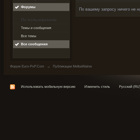
Форумы
По вашему запросу ничего не н
По пользователю
Темы и сообщения
Все темы
Все сообщения
Форум Euro-PvP.Com
→
Публикации MelbaWainw
Использовать мобильную версию
Изменить стиль
Русский (RU