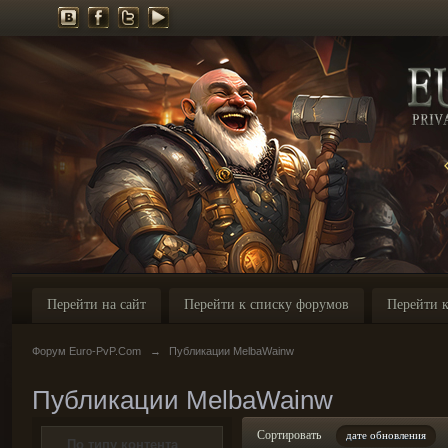
Перейти на сайт
Перейти к списку форумов
Перейти к
Форум Euro-PvP.Com
→
Публикации MelbaWainw
Публикации MelbaWainw
Сортировать
дате обновления
По типу контента