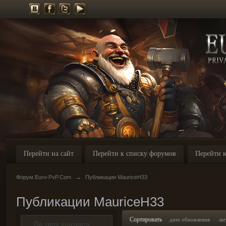
Перейти на сайт
Перейти к списку форумов
Перейти к
Форум Euro-PvP.Com
→
Публикации MauriceH33
Публикации MauriceH33
Сортировать
дате обновления
за
По типу контента