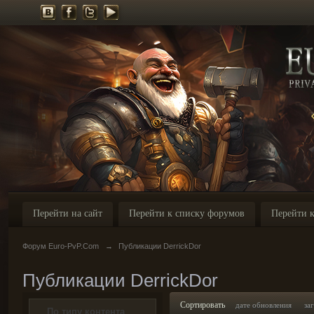
Перейти на сайт
Перейти к списку форумов
Перейти к
Форум Euro-PvP.Com
→
Публикации DerrickDor
Публикации DerrickDor
Сортировать
дате обновления
за
По типу контента