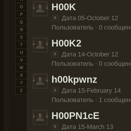
H00K
O
P
Дата 05-October 12
0
Q
Пользователь · 0 сообщен
R
S
H00K2
T
U
Дата 14-October 12
0
V
Пользователь · 0 сообщен
W
X
h00kpwnz
Y
Дата 15-February 14
Z
0
Пользователь · 1 сообщен
H00PN1cE
Дата 15-March 13
0