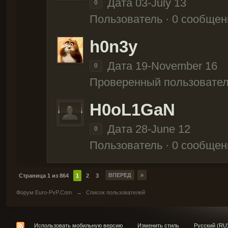
Дата 03-July 13
0
Пользователь · 0 сообщен
h0n3y
Дата 19-November 16
0
Проверенный пользовател
H0oL1GaN
Дата 28-June 12
0
Пользователь · 0 сообщен
ВПЕРЕД
»
Страница 1 из 864
1
2
3
Форум Euro-PvP.Com
→
Список пользователей
Использовать мобильную версию
Изменить стиль
Русский (RU