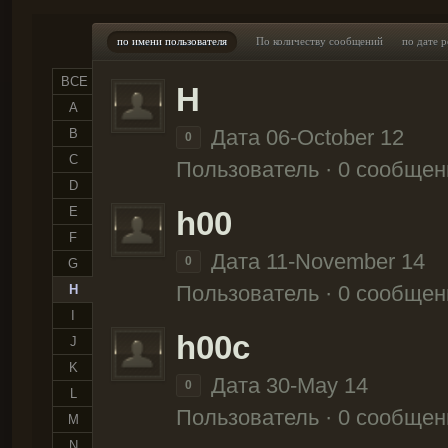
по имени пользователя
По количеству сообщений
по дате 
ВСЕ
H
A
Дата 06-October 12
B
0
C
Пользователь · 0 сообщен
D
E
h00
F
Дата 11-November 14
0
G
Пользователь · 0 сообщен
H
I
h00c
J
K
Дата 30-May 14
0
L
Пользователь · 0 сообщен
M
N