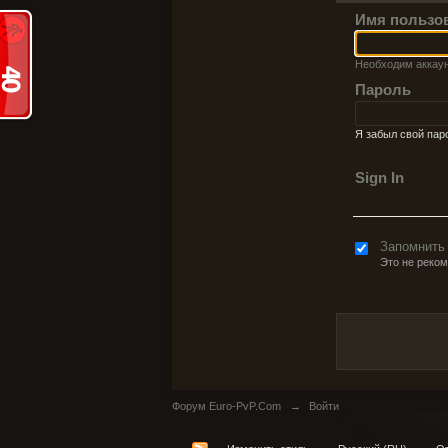
Имя пользо
Необходим аккау
Пароль
Я забыл свой пар
Sign In
Запомнить
Это не реко
Форум Euro-PvP.Com
→
Войти