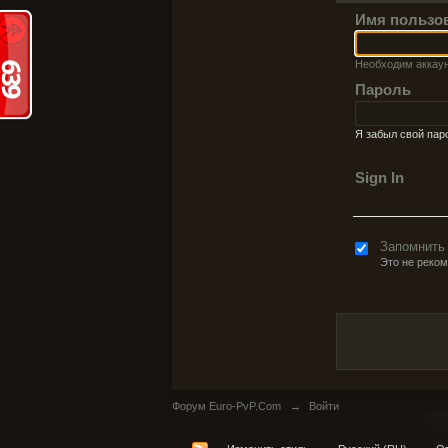
Имя пользо
Необходим аккау
Пароль
Я забыл свой пар
Sign In
Запомнить
Это не реко
Форум Euro-PvP.Com
→
Войти