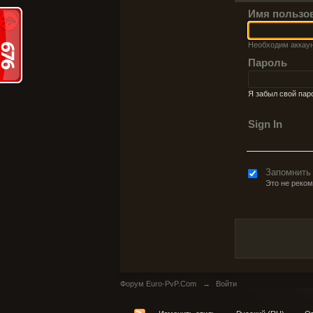
Имя пользо
Необходим аккау
Пароль
Я забыл свой пар
Sign In
Запомнить
Это не реко
Форум Euro-PvP.Com
→
Войти