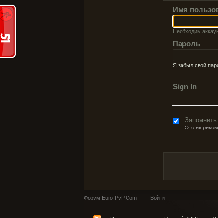
Имя пользо
Необходим аккау
Пароль
Я забыл свой пар
Sign In
Запомнить
Это не реко
Форум Euro-PvP.Com
→
Войти