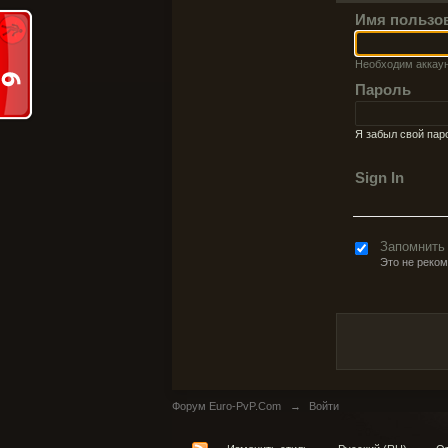
Имя пользо
Необходим аккау
Пароль
Я забыл свой пар
Sign In
Запомнить
Это не реко
Форум Euro-PvP.Com
→
Войти