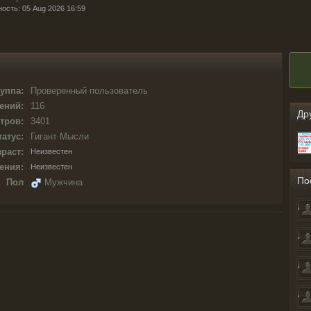
ность: 05 Aug 2026 16:59
уппа:
Проверенный пользователь
ений:
116
Др
тров:
3401
татус:
Гигант Мысли
раст:
Неизвестен
ения:
Неизвестен
По
Пол
Мужчина