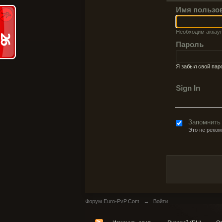
Имя пользо
Необходим аккау
Пароль
Я забыл свой пар
Sign In
Запомнить
Это не реко
Форум Euro-PvP.Com
→
Войти