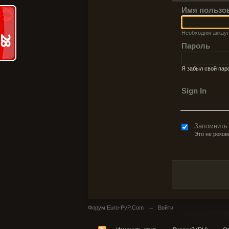
Имя пользо
Необходим аккау
Пароль
Я забыл свой пар
Sign In
Запомнить
Это не реко
Форум Euro-PvP.Com
→
Войти