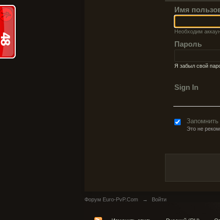
Имя пользо
Необходим аккау
Пароль
Я забыл свой пар
Sign In
Запомнить
Это не реко
Форум Euro-PvP.Com
→
Войти