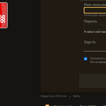
Имя пользо
Необходим аккау
Пароль
Я забыл свой пар
Sign In
Запомнить
Это не реко
Форум Euro-PvP.Com
→
Войти