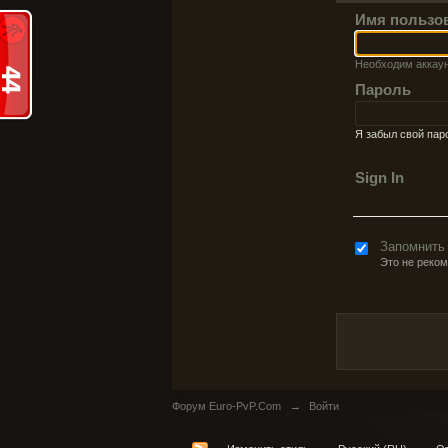
Имя пользо
Необходим аккау
Пароль
Я забыл свой пар
Sign In
Запомнить
Это не реко
Форум Euro-PvP.Com
→
Войти