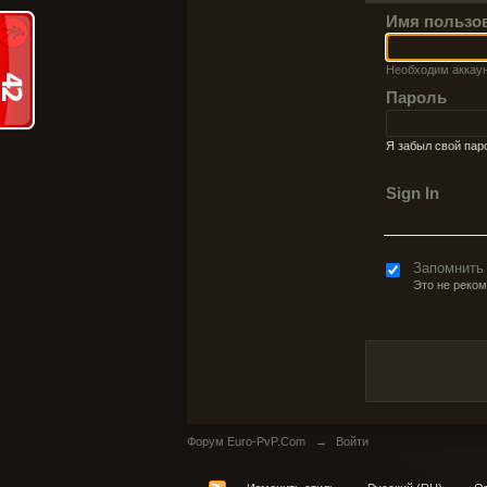
Имя пользо
Необходим аккау
Пароль
Я забыл свой пар
Sign In
Запомнить
Это не реко
Форум Euro-PvP.Com
→
Войти