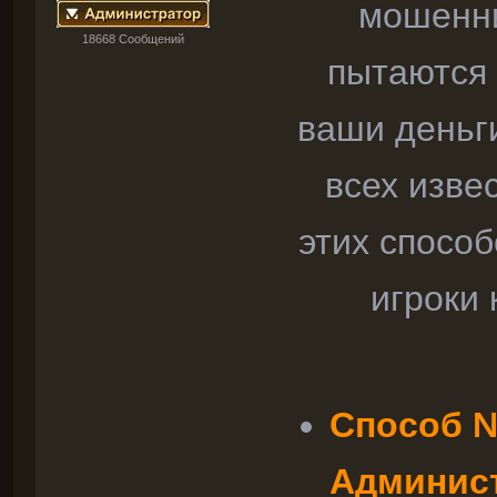
мошенни
18668 Cообщений
пытаются 
ваши деньги
всех изве
этих способ
игроки 
Способ №
Админист