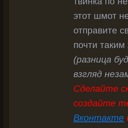
твинка по не
этот шмот н
отправите с
почти таким 
(разница буд
взгляд неза
Сделайте ск
создайте т
Вконтакте