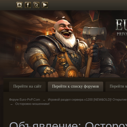
Перейти на сайт
Перейти к списку форумов
Перейти к
Форум Euro-PvP.Com
→
Игровой раздел сервера х1200 [NEW&OLD]! Открытие
→
Осторожно мошенники!
Объявление: Осторо