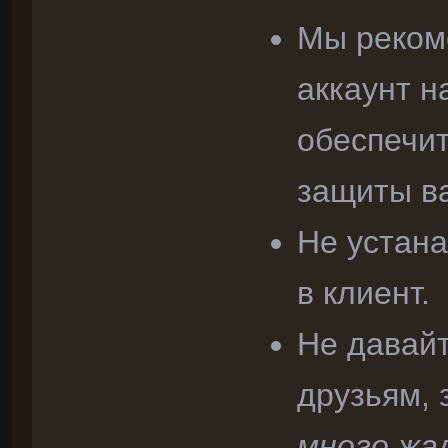
Мы реком
аккаунт н
обеспечи
защиты ва
Не устан
в клиент.
Не давайт
друзьям,
много жа