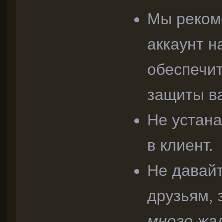
Мы реком
аккаунт н
обеспечи
защиты ва
Не устан
в клиент.
Не давайт
друзьям,
много жа