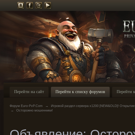
Перейти на сайт
Перейти к списку форумов
Перейти к
Форум Euro-PvP.Com
→
Игровой раздел сервера х1200 [NEW&OLD]! Открытие
→
Осторожно мошенники!
Объявление: Осторо