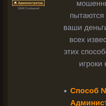
мошенни
18668 Cообщений
пытаются 
ваши деньги
всех изве
этих способ
игроки 
Способ №
Админист