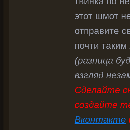
твинка по не
этот шмот н
отправите с
почти таким 
(разница буд
взгляд неза
Сделайте ск
создайте т
Вконтакте