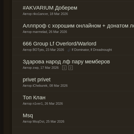
#AKVARIUM Доберем
Автор
riko1ancer
,
18 Mar 2026
Аллпроф с хорошим онлайном + донатом л
Автор
marmelad
,
26 Mar 2026
666 Group Lf Overlord/Warlord
Автор
BOTpts
,
23 Mar 2026
lf Dominator
,
lf Dreadnought
Здарова народ лф пару мемберов
Автор
zwp
,
17 Mar 2026
1
2
privet privet
Автор
iCheburek
,
08 Mar 2026
Топ Клан
Автор
n1ver1
,
26 Mar 2026
Msq
Автор
MsqOst
,
25 Mar 2026