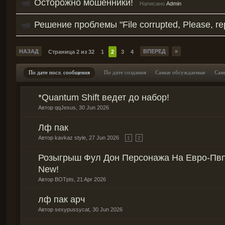
Осторожно мошенники!
Написано
Admin
Решение проблемы "File corrupted, Please, re
НАЗАД
ВПЕРЕД
»
Страница 2 из 32
1
2
3
4
По дате посл. сообщения
По дате создания
Самые обсуждаемые
Сам
*Quantum Shift ведет до набор!
Автор
qqJesus
,
30 Jun 2026
Лф пак
Автор
kavkaz style
,
27 Jun 2026
1
2
Розыгрыш Фул Дон Персонажа На Евро-Пвп
New!
Автор
BOTpts
,
21 Apr 2026
лф пак арч
Автор
sexypussycat
,
30 Jun 2026