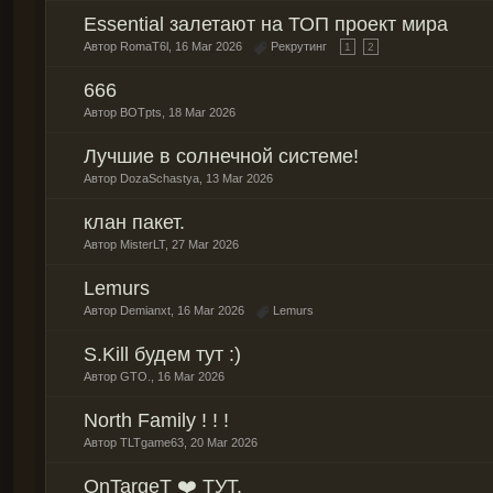
Еssential залетают на ТОП проект мира
Автор
RomaT6l
,
16 Mar 2026
Рекрутинг
1
2
666
Автор
BOTpts
,
18 Mar 2026
Лучшие в солнечной системе!
Автор
DozaSchastya
,
13 Mar 2026
клан пакет.
Автор
MisterLT
,
27 Mar 2026
Lemurs
Автор
Demianxt
,
16 Mar 2026
Lemurs
S.Kill будем тут :)
Автор
GTO.
,
16 Mar 2026
North Family ! ! !
Автор
TLTgame63
,
20 Mar 2026
OnTargeT ❤️ ТУТ.