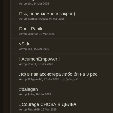
Автор
g0r.
,
14 Mar 2026
Псс, если можно в закреп)
Автор
tsaEbashAss1st
,
04 Mar 2026
Don’t Panik
Автор
Voxer90
,
16 Mar 2026
vSide
Автор
Yes
,
15 Mar 2026
! AcumenEmpower !
Автор
n1ver1
,
27 Mar 2026
Лф в пак ассистера либо бп на 3 рес
Автор
TLTgame63
,
27 Mar 2026
Доберу +1
#balagan
Автор
Roha
,
16 Mar 2026
#Courage СНОВА В ДЕЛЕ♥
Автор
Fiesta999
,
16 Mar 2026