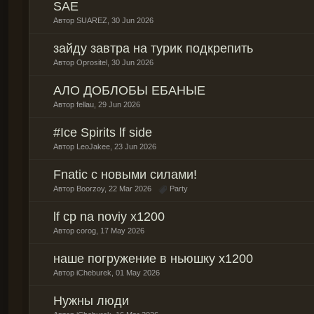
SAE
Автор
SUAREZ
,
30 Jun 2026
зайду завтра на турик подкрепить
Автор
Oprositel
,
30 Jun 2026
АЛО ДОБЛОБЫ ЕБАНЫЕ
Автор
fellau
,
29 Jun 2026
#Ice Spirits lf side
Автор
LeoJakee
,
23 Jun 2026
Fnatic с новыми силами!
Автор
Boorzoy
,
22 Mar 2026
Party
lf cp na noviy x1200
Автор
corog
,
17 May 2026
наше погружение в ньюшку х1200
Автор
iCheburek
,
01 May 2026
Нужны люди