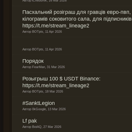
Автор
iCheburek
,
16 Mar 2026
Пасхальний розіграш для гравців евро-пвп, 
кілограмів соковитого сала, для підписників
https://t.me/stream_lineage2
Автор
BOTpts
,
11 Apr 2026
Автор
BOTpts
,
11 Apr 2026
Порядок
Автор
FearMan
,
31 Mar 2026
Розыгрыш 100 $ USDT Binance:
https://t.me/stream_lineage2
Автор
BOTpts
,
18 Mar 2026
#SanktLegion
Автор
0kGoogle
,
13 Mar 2026
Lf pak
Автор
BotAQ
,
27 Mar 2026