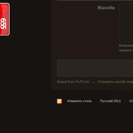
Жалоба
Внимание
правила 
Форум Euro-PvP.Com
→
Отправить жалобу мод
Изменить стиль
Русский (RU)
От