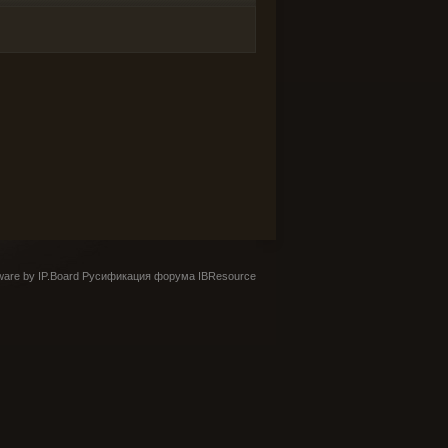
are by IP.Board
Русификация форума IBResource