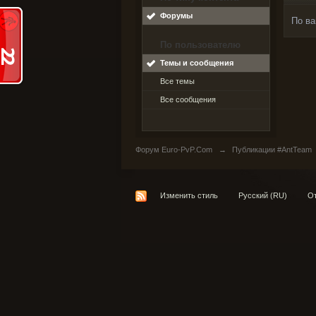
Форумы
По ва
По пользователю
Темы и сообщения
Все темы
Все сообщения
Форум Euro-PvP.Com
→
Публикации #AntTeam
Изменить стиль
Русский (RU)
От