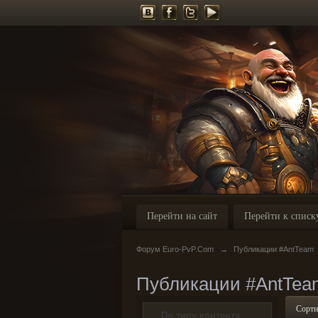
Перейти на сайт
Перейти к списк
Форум Euro-PvP.Com
→
Публикации #AntTeam
Публикации #AntTea
Сорти
По типу контента