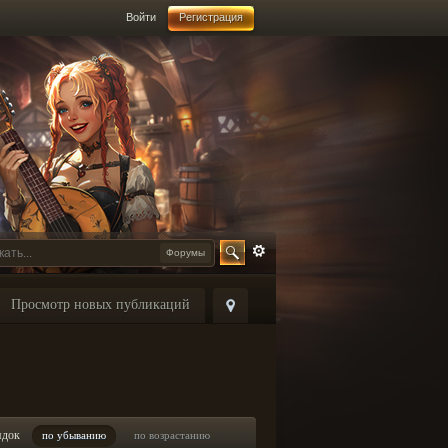
Войти
Регистрация
Форумы
Просмотр новых публикаций
ядок
по убыванию
по возрастанию