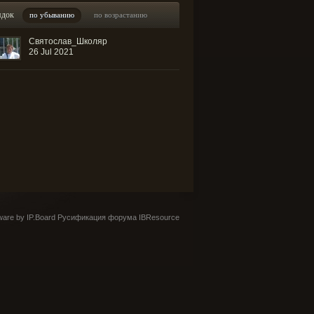
ядок
по убыванию
по возрастанию
Святослав_Школяр
26 Jul 2021
are by IP.Board
Русификация форума IBResource