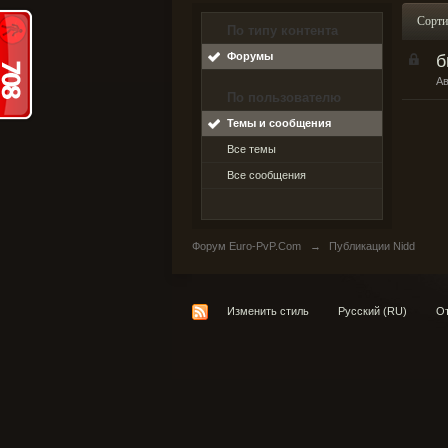
Сорти
По типу контента
Форумы
б
А
По пользователю
Темы и сообщения
Все темы
Все сообщения
Форум Euro-PvP.Com
→
Публикации Nidd
Изменить стиль
Русский (RU)
От