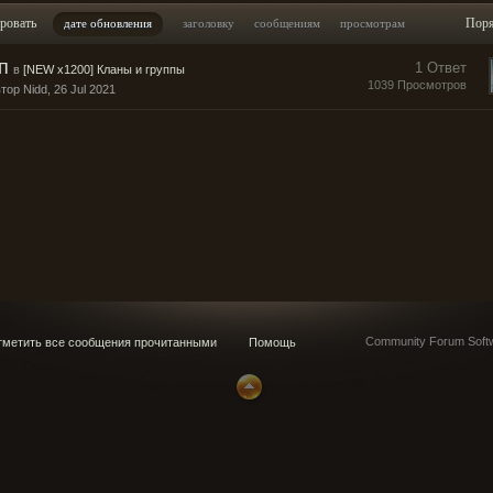
ровать
Пор
дате обновления
заголовку
сообщениям
просмотрам
п
1 Ответ
в
[NEW x1200] Кланы и группы
1039 Просмотров
втор
Nidd
, 26 Jul 2021
Community Forum Softw
метить все сообщения прочитанными
Помощь