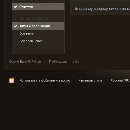
Форумы
По вашему запросу ничего не н
По пользователю
Темы и сообщения
Все темы
Все сообщения
Форум Euro-PvP.Com
→
Публикации ___sl0n___
Использовать мобильную версию
Изменить стиль
Русский (RU