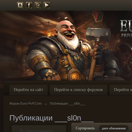
Перейти на сайт
Перейти к списку форумов
Перейти к
Форум Euro-PvP.Com
→
Публикации ___sl0n___
Публикации ___sl0n___
Сортировать
дате обновления
По типу контента