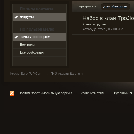
Сортировать
дате обновления
По типу контента
Форумы
Набор в клан TpoJIo
Кланы и группы
По пользователю
Автор
Да-это я!
, 06 Jul 2021
Темы и сообщения
Все темы
Все сообщения
Форум Euro-PvP.Com
→
Публикации Да-это я!
Использовать мобильную версию
Изменить стиль
Русский (RU