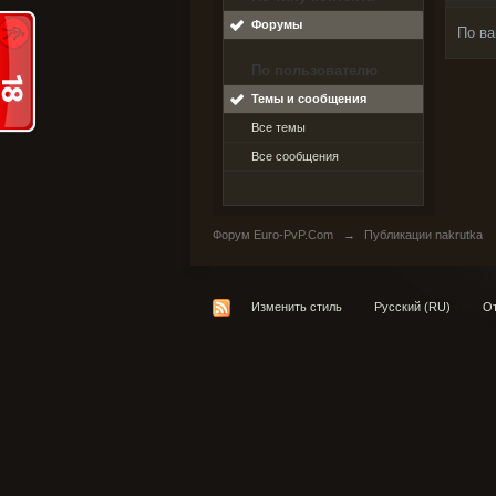
Форумы
По ва
По пользователю
Темы и сообщения
Все темы
Все сообщения
Форум Euro-PvP.Com
→
Публикации nakrutka
Изменить стиль
Русский (RU)
От