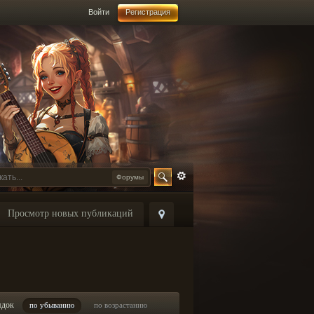
Войти
Регистрация
Форумы
Просмотр новых публикаций
ядок
по убыванию
по возрастанию