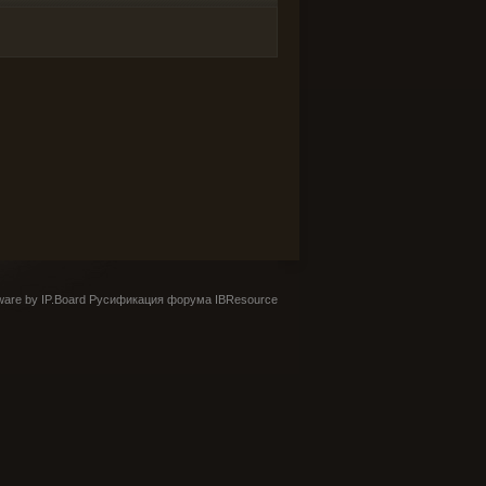
are by IP.Board
Русификация форума IBResource