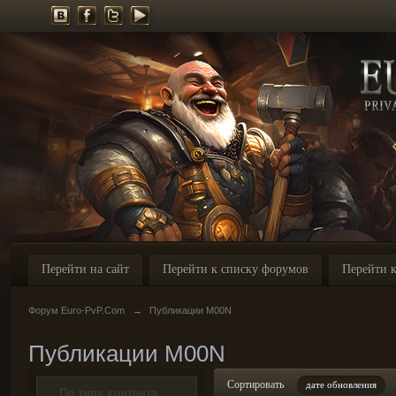
Перейти на сайт
Перейти к списку форумов
Перейти к
Форум Euro-PvP.Com
→
Публикации M00N
Публикации M00N
Сортировать
дате обновления
По типу контента