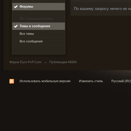
Форумы
По вашему запросу ничего не н
По пользователю
Темы и сообщения
Все темы
Все сообщения
Форум Euro-PvP.Com
→
Публикации M00N
Использовать мобильную версию
Изменить стиль
Русский (RU