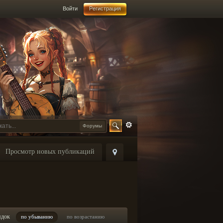
Войти
Регистрация
Форумы
Просмотр новых публикаций
ядок
по убыванию
по возрастанию