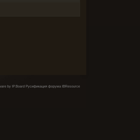
are by IP.Board
Русификация форума IBResource