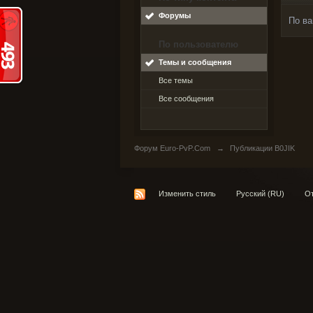
Форумы
По ва
По пользователю
Темы и сообщения
Все темы
Все сообщения
Форум Euro-PvP.Com
→
Публикации B0JIK
Изменить стиль
Русский (RU)
От