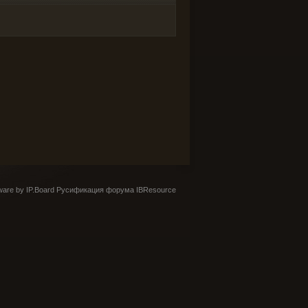
are by IP.Board
Русификация форума IBResource