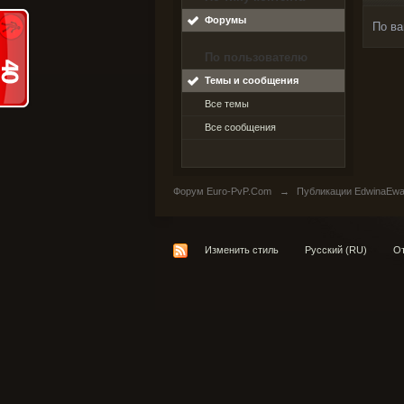
Форумы
По ва
По пользователю
Темы и сообщения
Все темы
Все сообщения
Форум Euro-PvP.Com
→
Публикации EdwinaEwa
Изменить стиль
Русский (RU)
От