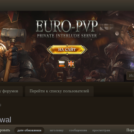
у форумов
Перейти к списку пользователей
l
wal
ровать
Пор
дате обновления
заголовку
сообщениям
просмотрам