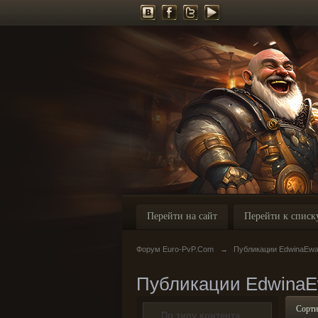
Перейти на сайт
Перейти к списк
Форум Euro-PvP.Com
→
Публикации EdwinaEwa
Публикации EdwinaE
Сорти
По типу контента