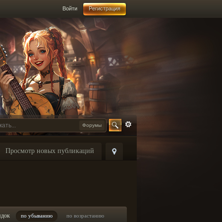
Войти
Регистрация
Форумы
Просмотр новых публикаций
ядок
по убыванию
по возрастанию