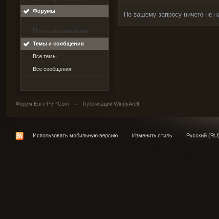
Форумы
По вашему запросу ничего не н
По пользователю
Темы и сообщения
Все темы
Все сообщения
Форум Euro-PvP.Com
→
Публикации WindyArell
Использовать мобильную версию
Изменить стиль
Русский (RU