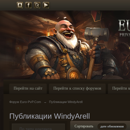
Перейти на сайт
Перейти к списку форумов
Перейти к
Форум Euro-PvP.Com
→
Публикации WindyArell
Публикации WindyArell
Сортировать
дате обновления
По типу контента