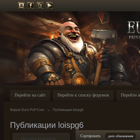
Перейти на сайт
Перейти к списку форумов
Перейти к
Форум Euro-PvP.Com
→
Публикации loispg6
Публикации loispg6
Сортировать
дате обновления
По типу контента