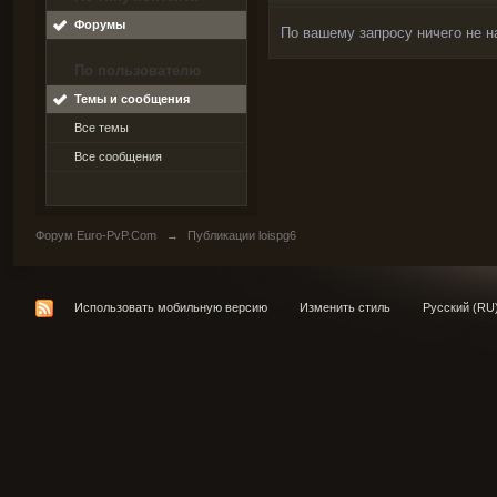
Форумы
По вашему запросу ничего не н
По пользователю
Темы и сообщения
Все темы
Все сообщения
Форум Euro-PvP.Com
→
Публикации loispg6
Использовать мобильную версию
Изменить стиль
Русский (RU