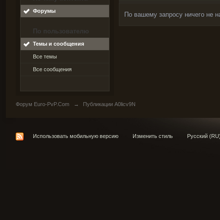
Форумы
По вашему запросу ничего не н
По пользователю
Темы и сообщения
Все темы
Все сообщения
Форум Euro-PvP.Com
→
Публикации A0licv9N
Использовать мобильную версию
Изменить стиль
Русский (RU