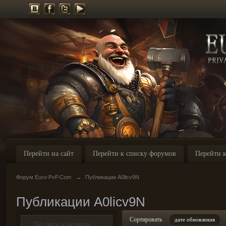
Перейти на сайт
Перейти к списку форумов
Перейти к
Форум Euro-PvP.Com
→
Публикации A0licv9N
Публикации A0licv9N
Сортировать
дате обновления
По типу контента