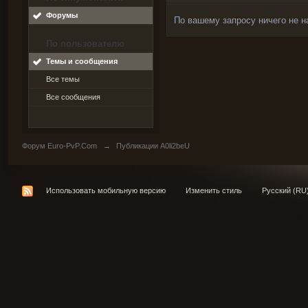
Форумы
По вашему запросу ничего не н
По пользователю
Темы и сообщения
Все темы
Все сообщения
Форум Euro-PvP.Com
→
Публикации A0li2beU
Использовать мобильную версию
Изменить стиль
Русский (RU