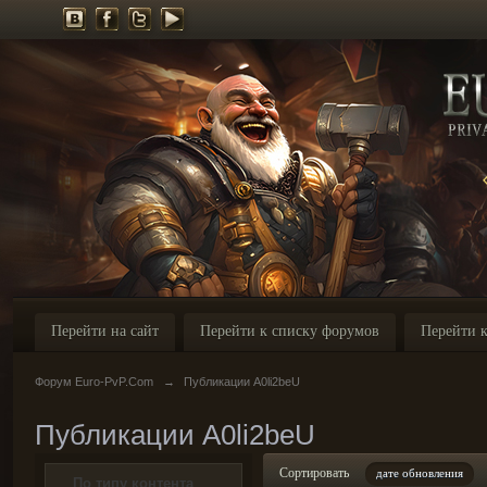
Перейти на сайт
Перейти к списку форумов
Перейти к
Форум Euro-PvP.Com
→
Публикации A0li2beU
Публикации A0li2beU
Сортировать
дате обновления
По типу контента