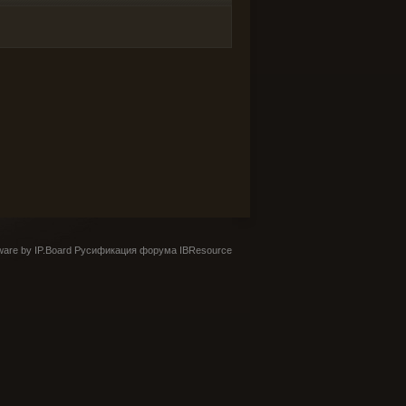
are by IP.Board
Русификация форума IBResource