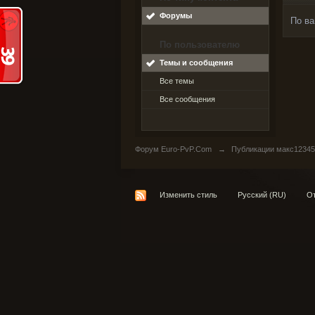
Форумы
По ва
По пользователю
Темы и сообщения
Все темы
Все сообщения
Форум Euro-PvP.Com
→
Публикации макс12345
Изменить стиль
Русский (RU)
От