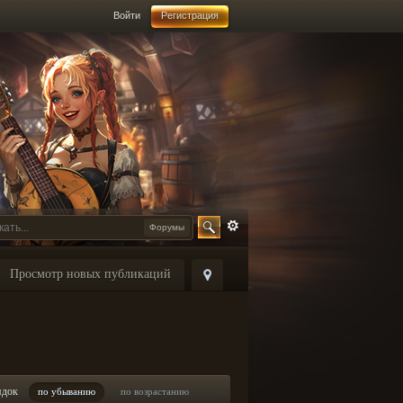
Войти
Регистрация
Форумы
Просмотр новых публикаций
ядок
по убыванию
по возрастанию